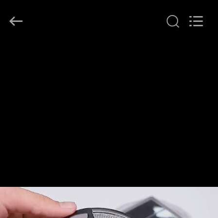
Shenzhen
Changdaneng
Technology
Co.,
Ltd..
All
Rights
Reserved.
घर
उत्पादों
हमारे
बारे
में
कारखाना
भ्रमण