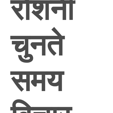
रोशनी
विनती
करे
ONLINE
चुनते
SHOP
साइटमैप
समय
गोपनीयता
नीति