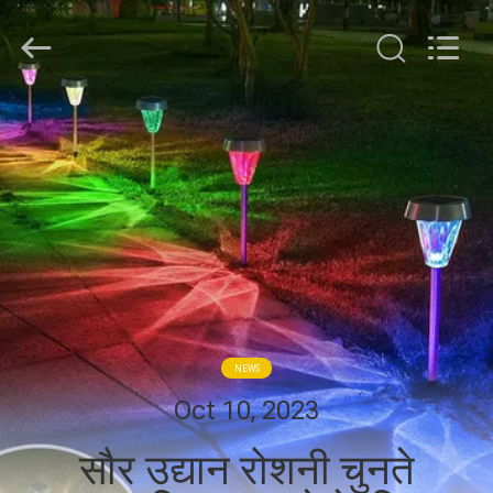
Shenzhen
Changdaneng
Technology
Co.,
Ltd..
All
Rights
Reserved.
घर
उत्पादों
हमारे
बारे
में
NEWS
कारखाना
Oct 10, 2023
भ्रमण
सौर उद्यान रोशनी चुनते