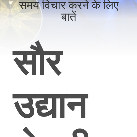
समय विचार करने के लिए
गुणवत्ता
बातें
नियंत्रण
संपर्क
सौर
करें
समाचार
मामलों
उद्यान
एक
उद्धरण
की