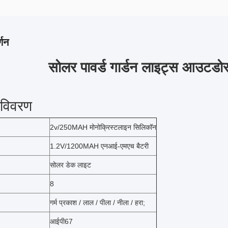
्णन
सोलर पावर्ड गार्डन लाइट्स आउटडोर
 विवरण
2v/250MAH मोनोक्रिस्टलाइन सिलिकॉन
1.2V/1200MAH एनआई-एमएच बैटरी
सोलर डेक लाइट
8
गर्म प्रकाश / लाल / पीला / नीला / हरा;
आईपी67