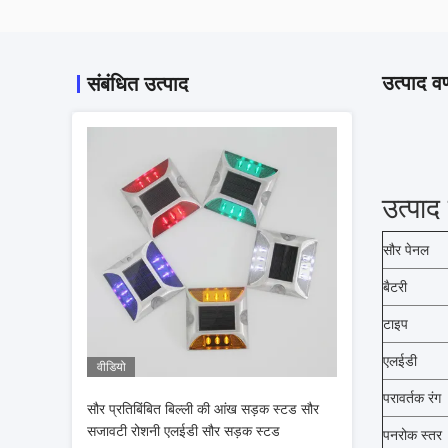
उत्पाद वर
संबंधित उत्पाद
उत्पाद
सौर पेनल
बैटरी
टाइप
एलईडी
वीडियो
परावर्तक रंग
सौर प्रतिबिंबित बिल्ली की आंख सड़क स्टड सौर
सजावटी रोशनी एलईडी सौर सड़क स्टड
पनरोक स्तर