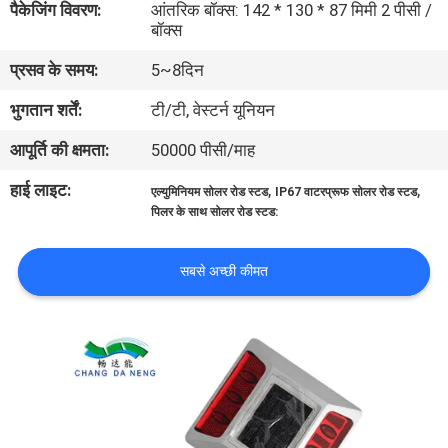
पैकेजिंग विवरण:
आंतरिक बॉक्स: 142 * 130 * 87 मिमी 2 पीसी /
गुणवत्ता
बॉक्स
नियंत्रण
प्रसव के समय:
5~8दिन
भुगतान शर्तें:
टी/टी, वेस्टर्न यूनियन
संपर्क
आपूर्ति की क्षमता:
50000 पीसी/माह
करें
हाई लाइट:
,
,
एल्युमिनियम सोलर रोड स्टड
IP67 वाटरप्रूफ सोलर रोड स्टड
पिलर के साथ सोलर रोड स्टड:
समाचार
सबसे अच्छी कीमत
मामलों
एक
उद्धरण
की