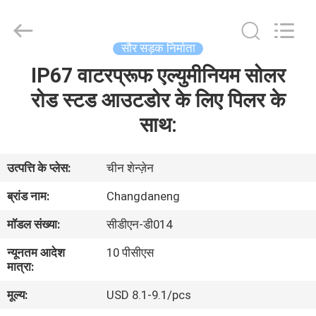
Shenzhen
Changdaneng
Technology
Co.,
Ltd..
सौर सड़क निर्माता
All
Rights
Reserved.
IP67 वाटरप्रूफ एल्युमीनियम सोलर
घर
रोड स्टड आउटडोर के लिए पिलर के
उत्पादों
साथ:
हमारे
उत्पत्ति के प्लेस:
चीन शेन्ज़ेन
बारे
ब्रांड नाम:
Changdaneng
में
मॉडल संख्या:
सीडीएन-डी014
न्यूनतम आदेश
10 पीसीएस
कारखाना
मात्रा:
भ्रमण
मूल्य:
USD 8.1-9.1/pcs