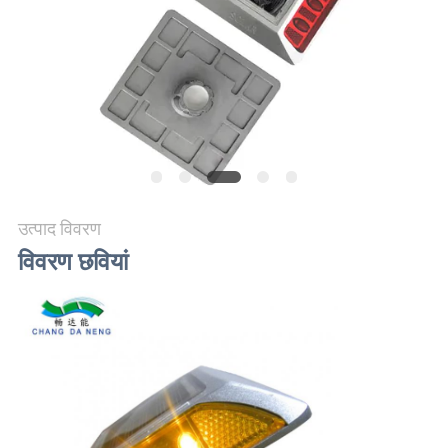
विनती
करे
ONLINE
SHOP
साइटमैप
उत्पाद विवरण
विवरण छवियां
गोपनीयता
नीति