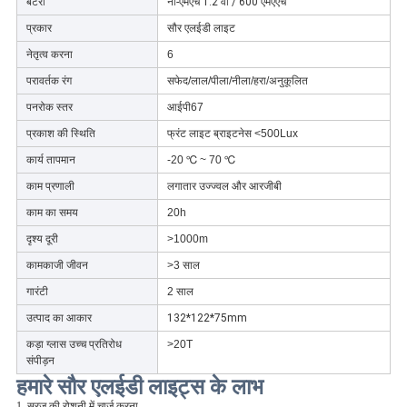
बैटरी
नी-एमएच 1.2 वी / 600 एमएएच
प्रकार
सौर एलईडी लाइट
नेतृत्व करना
6
परावर्तक रंग
सफेद/लाल/पीला/नीला/हरा/अनुकूलित
पनरोक स्तर
आईपी67
प्रकाश की स्थिति
फ्रंट लाइट ब्राइटनेस <500Lux
कार्य तापमान
-20 ℃ ~ 70 ℃
काम प्रणाली
लगातार उज्ज्वल और आरजीबी
काम का समय
20h
दृश्य दूरी
>1000m
कामकाजी जीवन
>3 साल
गारंटी
2 साल
उत्पाद का आकार
132*122*75mm
कड़ा ग्लास उच्च प्रतिरोध
>20T
संपीड़न
हमारे सौर एलईडी लाइट्स के लाभ
1. सूरज की रोशनी में चार्ज करना