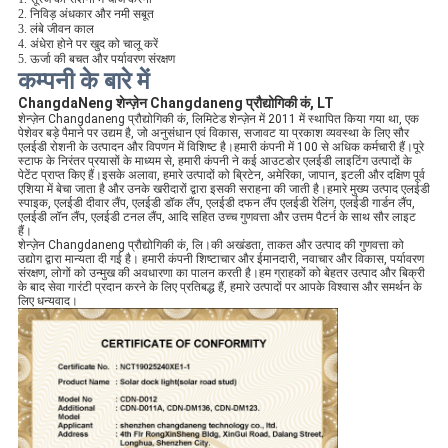
2. निविड़ अंधकार और नमी सबूत
3. लंबे जीवन काल
4. अंधेरा होने पर खुद को चालू करें
5. ऊर्जा की बचत और पर्यावरण संरक्षण
कम्पनी के बारे में
ChangdaNeng शेन्ज़ेन Changdaneng प्रौद्योगिकी कं, LT
शेन्ज़ेन Changdaneng प्रौद्योगिकी कं, लिमिटेड शेन्ज़ेन में 2011 में स्थापित किया गया था, एक
पेशेवर बड़े पैमाने पर उद्यम है, जो अनुसंधान एवं विकास, सजावट या प्रकाश व्यवस्था के लिए सौर
एलईडी रोशनी के उत्पादन और विपणन में विशिष्ट है।हमारी कंपनी में 100 से अधिक कर्मचारी हैं।पूरे
स्टाफ के निरंतर प्रयासों के माध्यम से, हमारी कंपनी ने कई आउटडोर एलईडी लाइटिंग उत्पादों के
पेटेंट प्राप्त किए हैं।इसके अलावा, हमारे उत्पादों को ब्रिटेन, अमेरिका, जापान, इटली और दक्षिण पूर्व
एशिया में बेचा जाता है और उनके खरीदारों द्वारा इसकी सराहना की जाती है।हमारे मुख्य उत्पाद एलईडी
स्पाइक, एलईडी दीवार लैंप, एलईडी डॉक लैंप, एलईडी दफन लैंप एलईडी रेलिंग, एलईडी गार्डन लैंप,
एलईडी लॉन लैंप, एलईडी टनल लैंप, आदि सहित उच्च गुणवत्ता और उत्तम पैटर्न के साथ सौर लाइट
हैं।
शेन्ज़ेन Changdaneng प्रौद्योगिकी कं, लि।की अखंडता, ताकत और उत्पाद की गुणवत्ता को
उद्योग द्वारा मान्यता दी गई है। हमारी कंपनी शिष्टाचार और ईमानदारी, नवाचार और विकास, पर्यावरण
संरक्षण, लोगों को उन्मुख की अवधारणा का पालन करती है।हम ग्राहकों को बेहतर उत्पाद और बिक्री
के बाद सेवा गारंटी प्रदान करने के लिए प्रतिबद्ध हैं, हमारे उत्पादों पर आपके विश्वास और समर्थन के
लिए धन्यवाद।