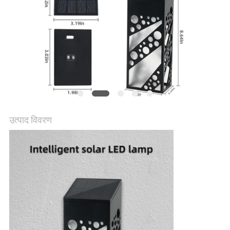
विनती
करे
ONLINE
SHOP
साइटमैप
उत्पाद विवरण
गोपनीयता
नीति