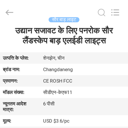
Shenzhen
Changdaneng
Technology
Co.,
Ltd..
सौर बाड़ लाइट
All
Rights
Reserved.
उद्यान सजावट के लिए पनरोक सौर
घर
लैंडस्केप बाड़ एलईडी लाइट्स
उत्पादों
उत्पत्ति के प्लेस:
शेनझेन, चीन
हमारे
ब्रांड नाम:
Changdaneng
बारे
प्रमाणन:
CE ROSH FCC
में
मॉडल संख्या:
सीडीएन-केएफ11
न्यूनतम आदेश
6 पीसी
कारखाना
मात्रा:
भ्रमण
मूल्य:
USD $3.6/pc