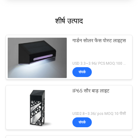
शीर्ष उत्पाद
गार्डन सोलर फेंस पोस्ट लाइट्स
USD 3.3~3.96/ PCS MOQ:100 पीसी
संपर्क
IP65 सौर बाड़ लाइट
USD2.8~3.36/ pcs MOQ:10 पीसी
संपर्क