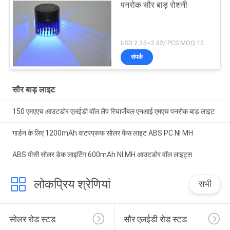
पनरोक सौर बाड़ रोशनी
USD 2.35~2.82/ PCS MOQ:10 पीसी
संपर्क
सौर बाड़ लाइट
150 एमएएच आउटडोर एलईडी वॉल लैंप रिचार्जेबल एनआई एमएच पनरोक बाड़ लाइट
गार्डन के लिए 1200mAh वाटरप्रूफ सोलर फेंस लाइट ABS PC NI MH
ABS पीसी सोलर डेक लाइटिंग 600mAh NI MH आउटडोर वॉल लाइट्स
लोकप्रिय श्रेणियां
सभी
सोलर रोड स्टड
सौर एलईडी रोड स्टड