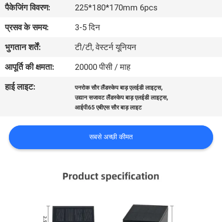
पैकेजिंग विवरण:
225*180*170mm 6pcs
गुणवत्ता
नियंत्रण
प्रसव के समय:
3-5 दिन
भुगतान शर्तें:
टी/टी, वेस्टर्न यूनियन
संपर्क
आपूर्ति की क्षमता:
20000 पीसी / माह
करें
हाई लाइट:
,
पनरोक सौर लैंडस्केप बाड़ एलईडी लाइट्स
,
उद्यान सजावट लैंडस्केप बाड़ एलईडी लाइट्स
समाचार
आईपी65 एबीएस सौर बाड़ लाइट
सबसे अच्छी कीमत
मामलों
एक
उद्धरण
की