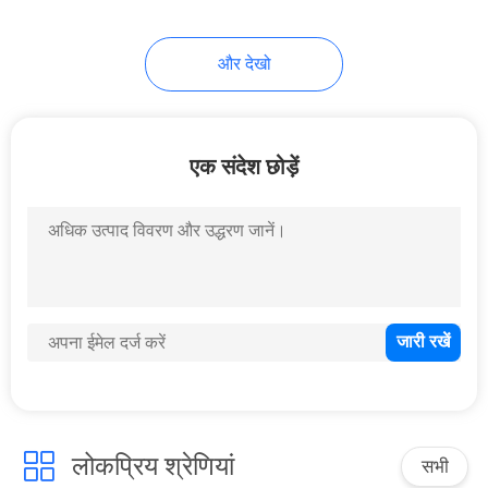
203
और देखो
सौर बाड़ लाइट
एक संदेश छोड़ें
99
आउटडोर सौर दीवार
लाइट
लोकप्रिय श्रेणियां
सभी