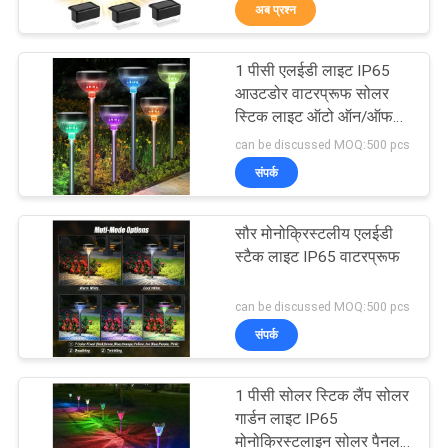
अब प्रश्न
गुणवत्ता
नियंत्रण
1 पीसी एलईडी लाइट IP65
40
आउटडोर वाटरप्रूफ सोलर
संपर्क
स्टिक लाइट ऑटो ऑन/ऑफ
सौर रोड रिफ्लेक्टर
और 15 घंटे कार्य समय के साथ
can be discussed MOQ:500 pcs
करें
संपर्क
समाचार
सौर मोनोक्रिस्टलीय एलईडी
स्टैक लाइट IP65 वाटरप्रूफ
मामलों
65
can be discussed MOQ:500 pcs
संपर्क
एक
सौर सड़क निर्माता
उद्धरण
1 पीसी सोलर स्टिक लैंप सोलर
की
गार्डन लाइट IP65
मोनोक्रिस्टलाइन सोलर पैनल