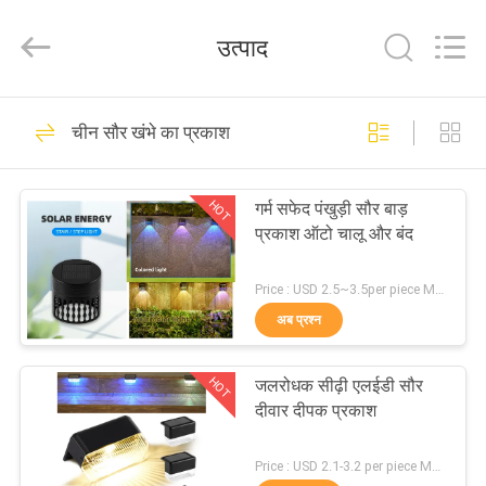
Shenzhen
Changdaneng
Technology
उत्पाद
Co.,
Ltd..
All
Rights
Reserved.
घर
336
चीन सौर खंभे का प्रकाश
सोलर रोड स्टड
उत्पादों
HOT
गर्म सफेद पंखुड़ी सौर बाड़
प्रकाश ऑटो चालू और बंद
हमारे
बारे
Price : USD 2.5~3.5per piece MOQ:10 पी.सी.एस
अब प्रश्न
में
58
HOT
जलरोधक सीढ़ी एलईडी सौर
कारखाना
सौर एलईडी रोड स्टड
दीवार दीपक प्रकाश
भ्रमण
Price : USD 2.1-3.2 per piece MOQ:10 पी.सी.एस