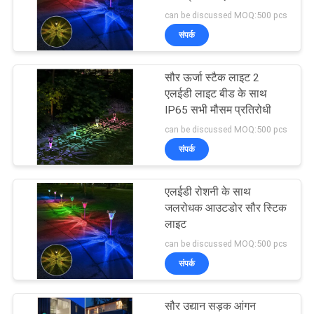
विनती
के साथ जलरोधक
can be discussed MOQ:500 pcs
करे
संपर्क
209
ONLINE
सौर ऊर्जा स्टैक लाइट 2
सोलर डॉक लाइट
एलईडी लाइट बीड के साथ
SHOP
IP65 सभी मौसम प्रतिरोधी
can be discussed MOQ:500 pcs
साइटमैप
संपर्क
गोपनीयता
एलईडी रोशनी के साथ
209
जलरोधक आउटडोर सौर स्टिक
नीति
आउटडोर सौर उद्यान
लाइट
can be discussed MOQ:500 pcs
रोशनी
संपर्क
सौर उद्यान सड़क आंगन