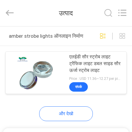
Shenzhen
Changdaneng
Technology
उत्पाद
Co.,
Ltd..
All
Rights
Reserved.
घर
amber strobe lights ऑनलाइन निर्माण
उत्पादों
एलईडी सौर स्ट्रोब लाइट
ट्रैफिक लाइट डबल साइड सौर
हमारे
ऊर्जा स्ट्रोब लाइट
बारे
Price : USD 11.36~12.27 per piece MOQ:100PCS
संपर्क
में
कारखाना
और देखो
भ्रमण