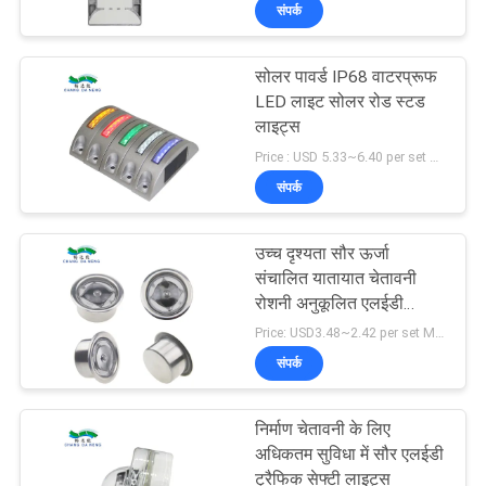
संपर्क
गुणवत्ता
नियंत्रण
सोलर पावर्ड IP68 वाटरप्रूफ
LED लाइट सोलर रोड स्टड
संपर्क
लाइट्स
Price : USD 5.33~6.40 per set MOQ:10 सेट
करें
संपर्क
समाचार
उच्च दृश्यता सौर ऊर्जा
संचालित यातायात चेतावनी
मामलों
रोशनी अनुकूलित एलईडी
यातायात संकेत
Price: USD3.48~2.42 per set MOQ:1 सेट
संपर्क
एक
उद्धरण
निर्माण चेतावनी के लिए
की
अधिकतम सुविधा में सौर एलईडी
ट्रैफिक सेफ्टी लाइट्स