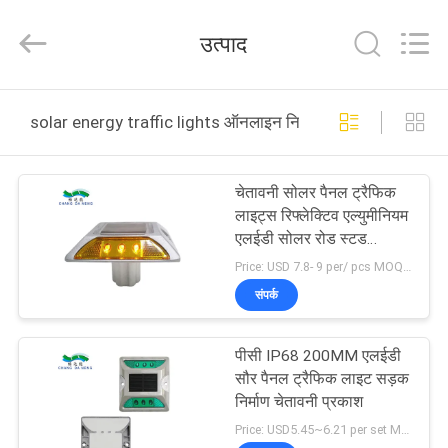
Shenzhen
Changdaneng
Technology
उत्पाद
Co.,
Ltd..
All
Rights
Reserved.
घर
solar energy traffic lights ऑनलाइन निर्माण
उत्पादों
चेतावनी सोलर पैनल ट्रैफिक
लाइट्स रिफ्लेक्टिव एल्युमीनियम
हमारे
एलईडी सोलर रोड स्टड
ड्राइववे लाइट्स
बारे
Price: USD 7.8- 9 per/ pcs MOQ:10
संपर्क
में
पीसी IP68 200MM एलईडी
कारखाना
सौर पैनल ट्रैफिक लाइट सड़क
भ्रमण
निर्माण चेतावनी प्रकाश
Price: USD5.45~6.21 per set MOQ:1