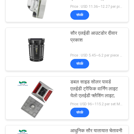
विनती
Price : USD 11.36~12.27 per piece MOQ:1
करे
संपर्क
ONLINE
सौर एलईडी आउटडोर दीवार
प्रकाश
SHOP
Price : USD 5.45~6.2 per piece MOQ:1
साइटमैप
संपर्क
गोपनीयता
डबल साइड सोलर पावर्ड
एलईडी ट्रैफिक वार्निंग लाइट
नीति
येलो एलईडी फ्लैशिंग लाइट;
Price: USD 96~115.2 per set MOQ:1 सेट
संपर्क
आधुनिक सौर यातायात चेतावनी