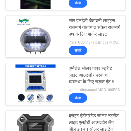
संपर्क
गुणवत्ता
नियंत्रण
सौर एलईडी चेतावनी लाइट्स
राजमार्ग यातायात संकेत राजमार्ग
संपर्क
पथ के लिए मार्कर लाइट
Price: USD 7.8- 9 per/ pcs MOQ:10
करें
संपर्क
समाचार
एम्बेडेड सोलर पावर स्ट्रीट
लाइट आउटडोर प्रकाश
मामलों
व्यवस्था के लिए सड़क ईंट 6
पीसी एलईडी Qty
can be discussed MOQ:100PCS
संपर्क
एक
उद्धरण
ब्राइट इंटीग्रेटेड सोलर स्ट्रीट
की
लाइट एलईडी आउटडोर लैंप
ऑल इन वन सोलर लाइटिंग