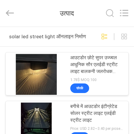
Shenzhen
Changdaneng
Technology
उत्पाद
Co.,
Ltd..
All
Rights
Reserved.
घर
solar led street light ऑनलाइन निर्माण
उत्पादों
आउटडोर छोटे सुपर उज्ज्वल
आधुनिक सौर एलईडी स्ट्रीट
हमारे
लाइट बालकनी जलरोधक
उद्यान सौर दीपक
बारे
1.78$ MOQ:100
संपर्क
में
बगीचे में आउटडोर इंटीग्रेटेड
कारखाना
सोलर स्ट्रीट लाइट एलईडी
भ्रमण
स्ट्रीट लाइट
Price: USD 2.82~3.40 per picse MOQ:1 सेट