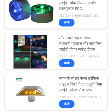
एलईडी डॉक लैंप आउटडोर
वाटरप्रूफ FCC
USD 3.3~3.96/PCS MOQ:100 पीसी
संपर्क
सौर उद्यान सड़क आंगन
सजावटी प्रकाश सौर संचालित
एलईडी दीवार माउंट दीपक
आउटडोर बाड़ प्रकाश
Price : USD 2.65~3.35 per piece MOQ:100 पीसीएस
संपर्क
चेतावनी सोलर पैनल ट्रैफिक
लाइट्स रिफ्लेक्टिव एल्युमीनियम
एलईडी सोलर रोड स्टड
ड्राइववे लाइट्स
Price: USD 7.8- 9 per/ pcs MOQ:10
संपर्क