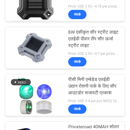
विनती
Price: USD 3.92~4.70 per picse MOQ:1 सेट
करे
संपर्क
ONLINE
8W एकीकृत सौर स्ट्रीट लाइट
एलईडी दीवार लैंप सौर ऊर्जा
SHOP
स्ट्रीट लाइट
Price: USD 3.92~4.7 per picse MOQ:1 पीसी
साइटमैप
संपर्क
गोपनीयता
पीसी मिनी एम्बेडेड एलईडी
उद्यान रोशनी पार्क के लिए सौर
नीति
आउटडोर सजावटी प्रकाश
Price: USD 3-4 per pcs MOQ:10 पीसी
संपर्क
Privateroad 40MAH सोलर