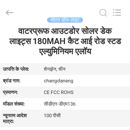
Shenzhen
Changdaneng
Technology
Co.,
Ltd..
सोलर डॉक लाइट
All
Rights
Reserved.
वाटरप्रूफ आउटडोर सोलर डेक
घर
लाइट्स 180MAH कैट आई रोड स्टड
उत्पादों
एल्युमिनियम एलॉय
हमारे
उत्पत्ति के प्लेस:
शेनझेन, चीन
बारे
ब्रांड नाम:
changdaneng
में
प्रमाणन:
CE FCC ROHS
मॉडल संख्या:
सीडीएन-डीएम136
कारखाना
न्यूनतम आदेश
100 पीसी
भ्रमण
मात्रा: