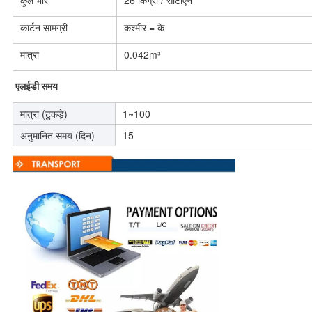
कुल भार
26 किग्रा / सीटीएन
कार्टन सामग्री
कश्मीर = के
मात्रा
0.042m³
एलईडी समय
मात्रा (टुकड़े)
1~100
अनुमानित समय (दिन)
15