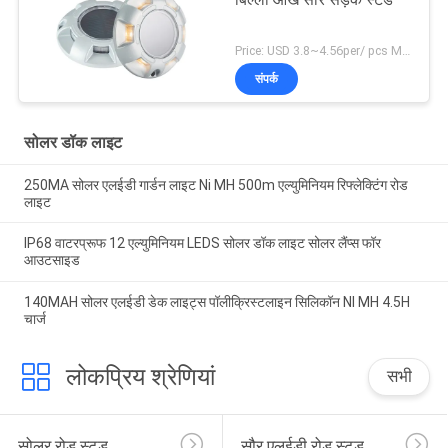
बिल्ली आंख सौर सड़क स्टड
Price: USD 3.8~4.56per/ pcs MOQ:10
संपर्क
सोलर डॉक लाइट
250MA सोलर एलईडी गार्डन लाइट Ni MH 500m एल्युमिनियम रिफ्लेक्टिंग रोड
लाइट
IP68 वाटरप्रूफ 12 एल्युमिनियम LEDS सोलर डॉक लाइट सोलर लैंप्स फॉर
आउटसाइड
140MAH सोलर एलईडी डेक लाइट्स पॉलीक्रिस्टलाइन सिलिकॉन NI MH 4.5H
चार्ज
लोकप्रिय श्रेणियां
सभी
सोलर रोड स्टड
सौर एलईडी रोड स्टड