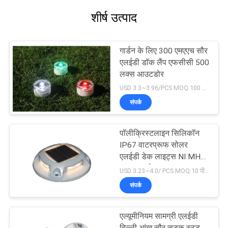
शीर्ष उत्पाद
गार्डन के लिए 300 एमएएच सौर
एलईडी डॉक लैंप एफसीसी 500
लक्स आउटडोर
USD 3.3~3.96/PCS MOQ:100 पीसी
संपर्क
पॉलीक्रिस्टलाइन सिलिकॉन
IP67 वाटरप्रूफ सोलर
एलईडी डेक लाइट्स NI MH
4.5H चार्ज
USD 3.23~4.0/ PCS MOQ:10 पीसीएस
संपर्क
एल्यूमीनियम सामग्री एलईडी