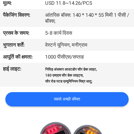
मूल्य:
USD 11.8~14.26/PCS
गुणवत्ता
पैकेजिंग विवरण:
आंतरिक बॉक्स: 140 * 140 * 55 मिमी 1 पीसी /
नियंत्रण
बॉक्स;
प्रसव के समय:
5-8 कार्य दिवस
संपर्क
भुगतान शर्तें:
वेस्टर्न यूनियन, मनीग्राम
करें
आपूर्ति की क्षमता:
1000 पीसीएस/सप्ताह
समाचार
हाई लाइट:
,
निविड़ अंधकार आउटडोर सौर डेक लाइट
,
180 एमएएच सौर डेक लाइट्स
सौर रोड स्टड एल्यूमिनियम मिश्र धातु;
मामलों
सबसे अच्छी कीमत
एक
उद्धरण
की