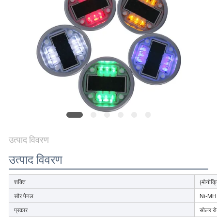
विनती
करे
ONLINE
SHOP
साइटमैप
गोपनीयता
उत्पाद विवरण
नीति
उत्पाद विवरण
शक्ति
(मोनोक
सौर पेनल
Ni-MH 
प्रकार
सोलर रो