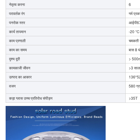
नेतृत्व करना
6
परावर्तक रंग
गर्म प्र
पनरोक स्तर
आईपी6
कार्य तापमान
-20 ℃
काम प्रणाली
चमकती य
काम का समय
बास 8 घं
दृश्य दूरी
> 500
कामकाजी जीवन
>3 साल
उत्पाद का आकार
136*52
वजन
580 ग्र
कड़ा ग्लास उच्च प्रतिरोध संपीड़न
>35T