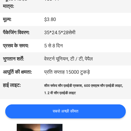
भ्रमण
मात्रा:
मूल्य:
$3.80
गुणवत्ता
पैकेजिंग विवरण:
35*24.5*28सेमी
नियंत्रण
प्रसव के समय:
5 से 8 दिन
संपर्क
भुगतान शर्तें:
वेस्टर्न यूनियन, टी / टी, पेपैल
करें
आपूर्ति की क्षमता:
प्रति सप्ताह 15000 टुकड़े
हाई लाइट:
,
,
शीत सफेद सौर एलईडी प्रकाश
600 एमएएच सौर एलईडी लाइट
समाचार
1.2 वी सौर एलईडी लाइट
मामलों
सबसे अच्छी कीमत