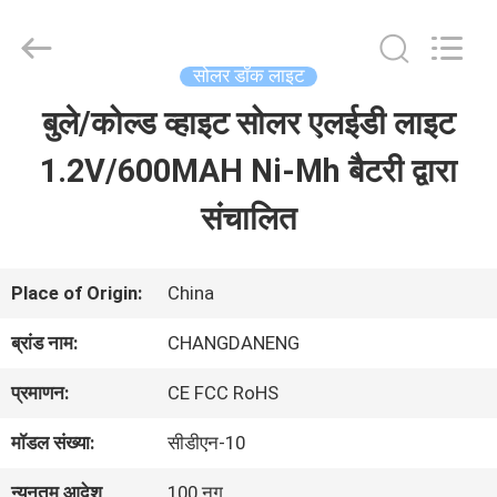
Shenzhen
Changdaneng
Technology
Co.,
सोलर डॉक लाइट
Ltd..
All
बुले/कोल्ड व्हाइट सोलर एलईडी लाइट
घर
Rights
Reserved.
1.2V/600MAH Ni-Mh बैटरी द्वारा
उत्पादों
संचालित
हमारे
Place of Origin:
China
बारे
ब्रांड नाम:
CHANGDANENG
में
प्रमाणन:
CE FCC RoHS
मॉडल संख्या:
सीडीएन-10
कारखाना
न्यूनतम आदेश
100 नग