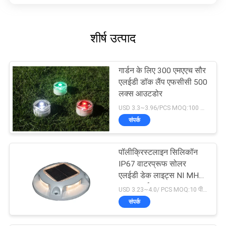
शीर्ष उत्पाद
गार्डन के लिए 300 एमएएच सौर
एलईडी डॉक लैंप एफसीसी 500
लक्स आउटडोर
USD 3.3~3.96/PCS MOQ:100 पीसी
संपर्क
पॉलीक्रिस्टलाइन सिलिकॉन
IP67 वाटरप्रूफ सोलर
एलईडी डेक लाइट्स NI MH
4.5H चार्ज
USD 3.23~4.0/ PCS MOQ:10 पीसीएस
संपर्क