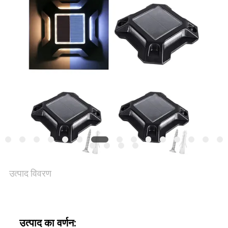
एक
उद्धरण
की
विनती
करे
ONLINE
SHOP
उत्पाद विवरण
साइटमैप
उत्पाद का वर्णन:
गोपनीयता