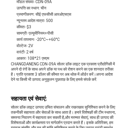
मॉडल संख्याः CDN-09A
उत्पत्ति का स्थान: चीन
प्रमाणीकरण: सीई एफसीसी आरओएचएस
न्यूनतम आदेश मात्राः 500
कीमतः $3
सामग्रीः एल्यूमीनियम+पीसी
कार्य तापमानः -20°C~+60°C
वोल्टेजः 2V
वारंटीः 2 वर्ष
आकारः 108*21 एमएम
CHANGDANENG CDN-09A सोलर डॉक लाइट एक प्रकाश प्रौद्योगिकी में
अपने दो रंगों के साथ अपने डॉक या पथ को रोशन करने का एक शानदार तरीका
है। प्रति प्रकाश 3 डॉलर की कीमत पर अब थोक में ऑर्डर करें।अपना आदेश
देने या किसी भी उत्पाद अनुकूलन पूछताछ के लिए हमसे संपर्क करें.
सहायता एवं सेवाएं:
सोलर डॉक लाइट उत्पाद उचित संचालन और रखरखाव सुनिश्चित करने के लिए
तकनीकी सहायता और सेवाओं के साथ आता है। हमारे विशेषज्ञों की टीम स्थापना,
समस्या निवारण में सहायता कर सकती है,और मरम्मत सेवाएं, साथ ही उत्पाद की
विशेषताओं और कार्यक्षमता पर मार्गदर्शन प्रदान करते हैं। इसके अतिरिक्त, हम
ग्राहक संतुष्टि और मन की शांति सुनिश्चित करने के लिए उत्पाद वारंटी समर्थन