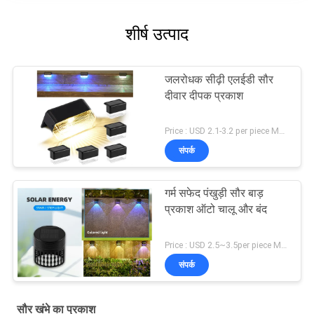
शीर्ष उत्पाद
जलरोधक सीढ़ी एलईडी सौर
दीवार दीपक प्रकाश
Price : USD 2.1-3.2 per piece MOQ:10 पी.सी.एस
संपर्क
गर्म सफेद पंखुड़ी सौर बाड़
प्रकाश ऑटो चालू और बंद
Price : USD 2.5~3.5per piece MOQ:10 पी.सी.एस
संपर्क
सौर खंभे का प्रकाश