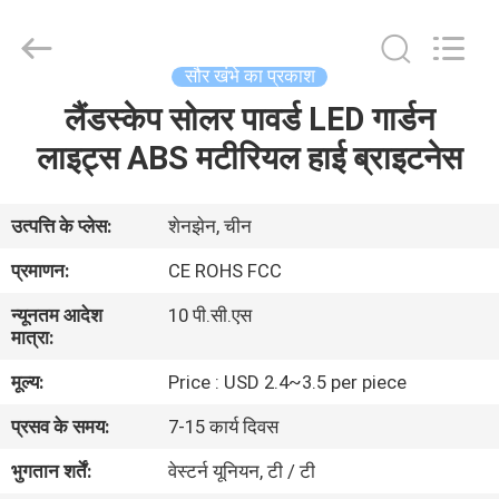
Shenzhen
Changdaneng
Technology
Co.,
Ltd..
सौर खंभे का प्रकाश
All
Rights
Reserved.
लैंडस्केप सोलर पावर्ड LED गार्डन
घर
लाइट्स ABS मटीरियल हाई ब्राइटनेस
उत्पादों
उत्पत्ति के प्लेस:
शेनझेन, चीन
हमारे
प्रमाणन:
CE ROHS FCC
बारे
न्यूनतम आदेश
10 पी.सी.एस
में
मात्रा:
मूल्य:
Price : USD 2.4~3.5 per piece
कारखाना
प्रसव के समय:
7-15 कार्य दिवस
भ्रमण
भुगतान शर्तें:
वेस्टर्न यूनियन, टी / टी