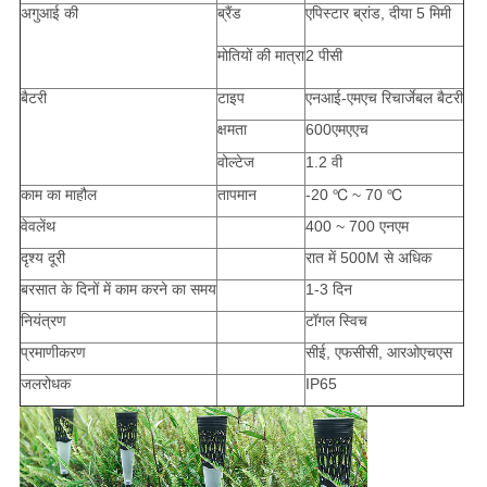
अगुआई की
ब्रैंड
एपिस्टार ब्रांड, दीया 5 मिमी
मोतियों की मात्रा
2 पीसी
बैटरी
टाइप
एनआई-एमएच रिचार्जेबल बैटरी
क्षमता
600एमएएच
वोल्टेज
1.2 वी
काम का माहौल
तापमान
-20 ℃ ~ 70 ℃
वेवलेंथ
400 ~ 700 एनएम
दृश्य दूरी
रात में 500M से अधिक
बरसात के दिनों में काम करने का समय
1-3 दिन
नियंत्रण
टॉगल स्विच
प्रमाणीकरण
सीई, एफसीसी, आरओएचएस
जलरोधक
IP65