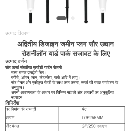
विनती
करे
ONLINE
उत्पाद विवरण
SHOP
अद्वितीय डिजाइन जमीन प्लग सौर उद्यान
रोशनी
लॉन यार्ड पार्क सजावट के लिए
साइटमैप
उत्पाद वर्णन
सौर ऊर्जा संचालित एलईडी गार्डन रोशनी
उच्च चमक एलईडी चिप।
गोपनीयता
बगीचे, आंगन, लॉन, लैंडस्केप, पार्क आदि में लागू।
सौर पैनल और एकीकृत बैटरी के साथ काम करना, ऊर्जा की बचत पर्यावरण के
नीति
अनुकूल।
अपनी आवश्यकता के आधार पर विभिन्न मॉडलों और आकारों का अनुकूलित
उत्पादन।
विनिर्देश
घर निर्माण की सामग्री
पेट
आयाम
f79*255MM
सौर पेनल
2वी/250 एमएएच